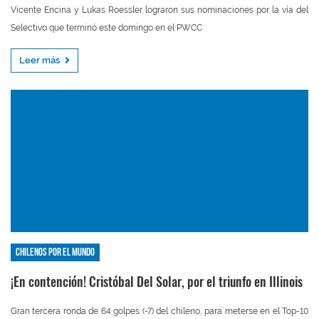
Vicente Encina y Lukas Roessler lograron sus nominaciones por la vía del
Selectivo que terminó este domingo en el PWCC.
Leer más
Chilenos por el mundo
¡En contención! Cristóbal Del Solar, por el triunfo en Illinois
Gran tercera ronda de 64 golpes (-7) del chileno, para meterse en el Top-10