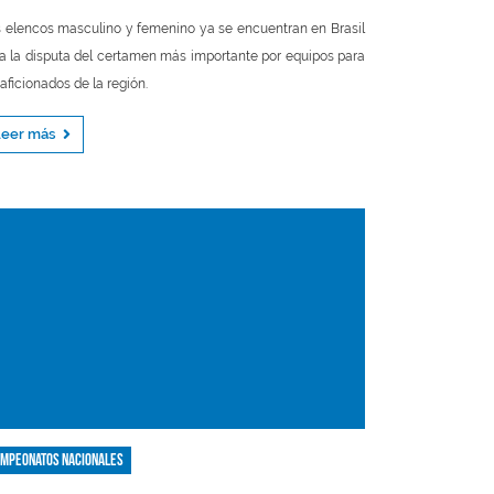
 elencos masculino y femenino ya se encuentran en Brasil
a la disputa del certamen más importante por equipos para
 aficionados de la región.
Leer más
mpeonatos nacionales