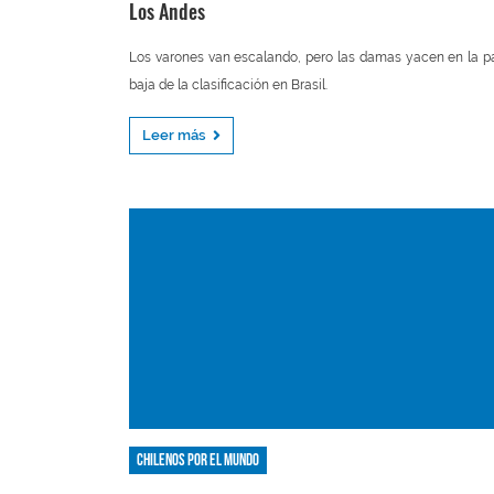
Los Andes
Los varones van escalando, pero las damas yacen en la p
baja de la clasificación en Brasil.
Leer más
Chilenos por el mundo