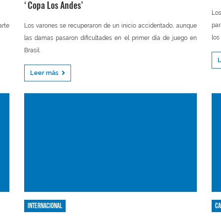
‘Copa Los Andes’
Los
par
arte
Los varones se recuperaron de un inicio accidentado, aunque
los
las damas pasaron dificultades en el primer día de juego en
Brasil.
Leer más
Internacional
Ca