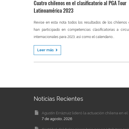
Cuatro chilenos en el clasificatorio al PGA Tour
Latinoamérica 2023
Revise en esta nota todos los resultados de los chilenos
han participado en competencias clasificatorias a circu
internacionales para 2023, así como el calendario...
Leer más
Noticias Recientes
Agustín Errázruiz lideró la actuación chilena en 
7 de agosto, 2026