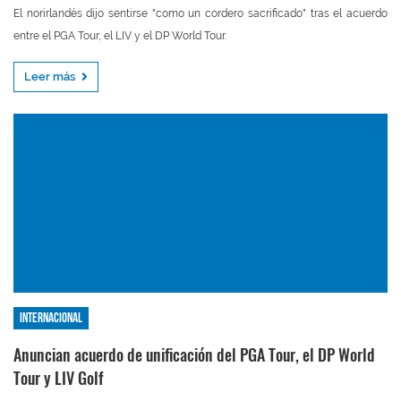
El norirlandés dijo sentirse "como un cordero sacrificado" tras el acuerdo
entre el PGA Tour, el LIV y el DP World Tour.
Leer más
Internacional
Anuncian acuerdo de unificación del PGA Tour, el DP World
Tour y LIV Golf