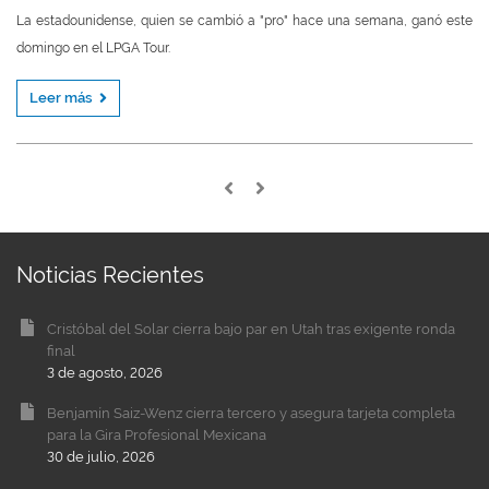
La estadounidense, quien se cambió a "pro" hace una semana, ganó este
domingo en el LPGA Tour.
Leer más
Noticias Recientes
Cristóbal del Solar cierra bajo par en Utah tras exigente ronda
final
3 de agosto, 2026
Benjamín Saiz-Wenz cierra tercero y asegura tarjeta completa
para la Gira Profesional Mexicana
30 de julio, 2026