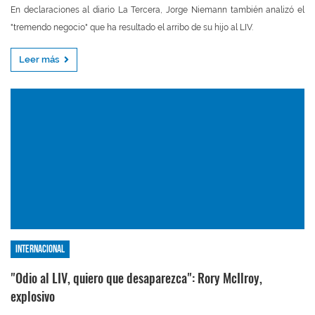
En declaraciones al diario La Tercera, Jorge Niemann también analizó el
"tremendo negocio" que ha resultado el arribo de su hijo al LIV.
Leer más
Internacional
"Odio al LIV, quiero que desaparezca": Rory McIlroy,
explosivo