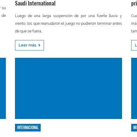
Saudi International
pr
r su
s de
Luego de una larga suspensión de por una fuerte lluvia y
Cua
viento, los que reanudaron el juego no pudieron terminar antes
más
de que se fuera...
tam
Leer más
Internacional
Mi