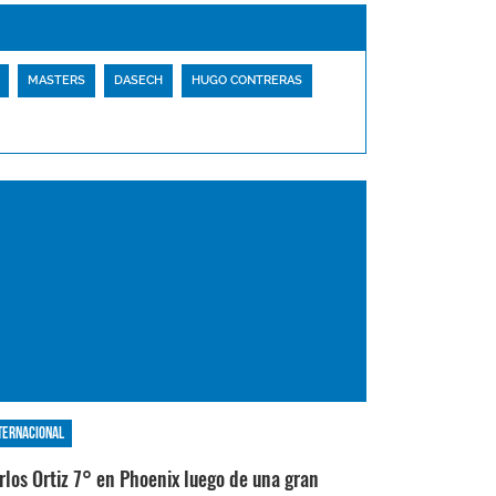
MASTERS
DASECH
HUGO CONTRERAS
ternacional
rlos Ortiz 7° en Phoenix luego de una gran