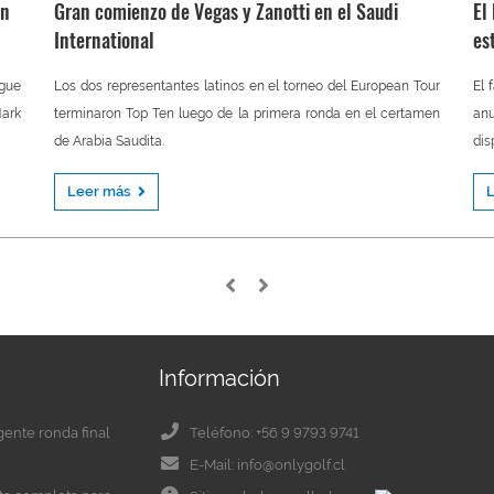
an
Gran comienzo de Vegas y Zanotti en el Saudi
El
International
es
igue
Los dos representantes latinos en el torneo del European Tour
El 
ark
terminaron Top Ten luego de la primera ronda en el certamen
an
de Arabia Saudita.
dis
Leer más
Información
igente ronda final
Teléfono: +56 9 9793 9741
E-Mail: info@onlygolf.cl