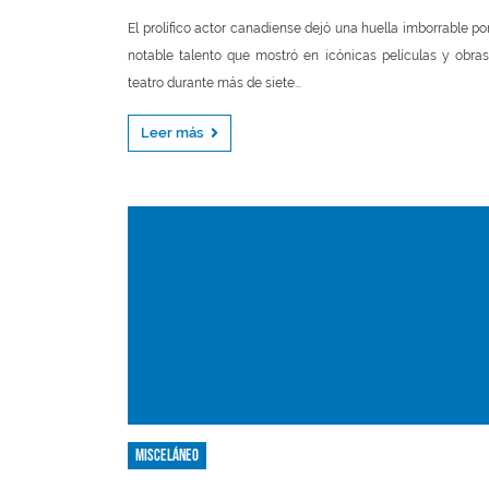
El prolífico actor canadiense dejó una huella imborrable po
notable talento que mostró en icónicas películas y obra
teatro durante más de siete...
Leer más
Misceláneo