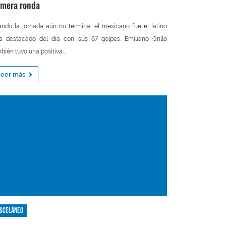
imera ronda
ndo la jornada aún no termina, el mexicano fue el latino
 destacado del día con sus 67 golpes. Emiliano Grillo
bién tuvo una positiva...
Leer más
sceláneo