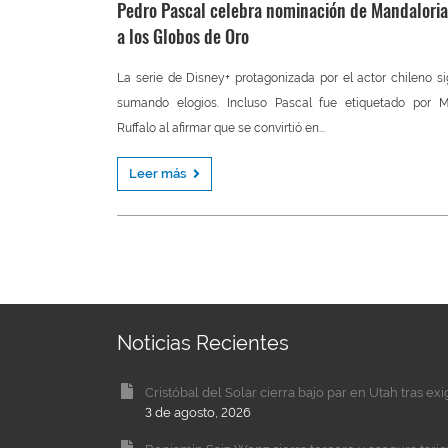
Pedro Pascal celebra nominación de Mandalori
a los Globos de Oro
La serie de Disney+ protagonizada por el actor chileno s
sumando elogios. Incluso Pascal fue etiquetado por M
Ruffalo al afirmar que se convirtió en...
Leer más
Noticias Recientes
Cristóbal del Solar cierra bajo par en Utah tras ex
3 de agosto, 2026