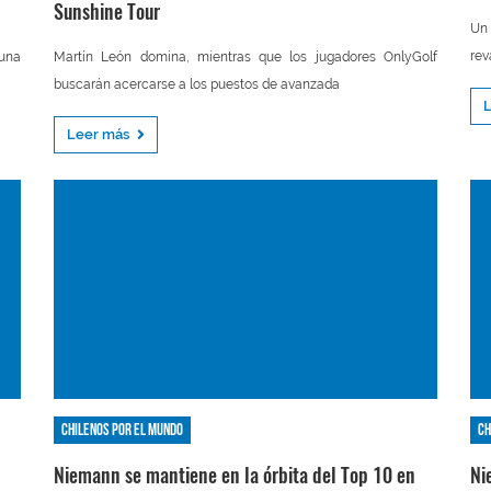
Sunshine Tour
Un 
rev
 una
Martín León domina, mientras que los jugadores OnlyGolf
buscarán acercarse a los puestos de avanzada
Leer más
Chilenos por el mundo
Ch
Niemann se mantiene en la órbita del Top 10 en
Ni