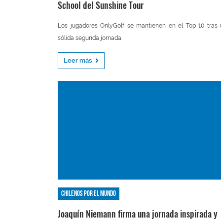
School del Sunshine Tour
Los jugadores OnlyGolf se mantienen en el Top 10 tras
sólida segunda jornada.
Leer más
Chilenos por el mundo
Joaquín Niemann firma una jornada inspirada y