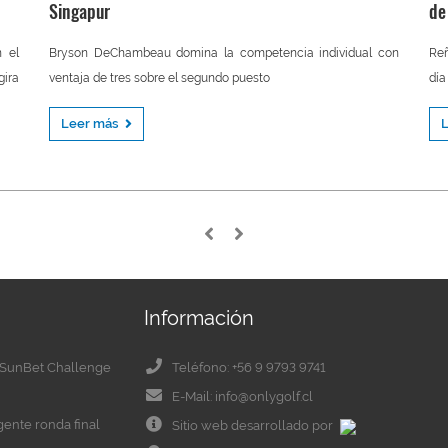
Singapur
de
n el
Bryson DeChambeau domina la competencia individual con
gira
ventaja de tres sobre el segundo puesto
día
Leer más
Información
el SunBet Challenge
Teléfono: +56 9 9793 9741
E-Mail: info@onlygolf.cl
igente ronda final
Sitio web desarrollado por