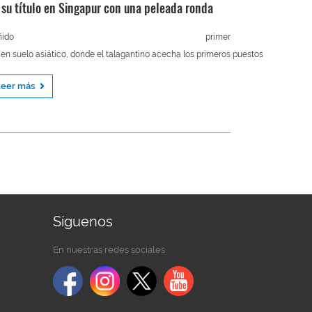
 su título en Singapur con una peleada ronda
Reñido primer
 en suelo asiático, donde el talagantino acecha los primeros puestos
Leer más
Síguenos
En nuestras redes sociales