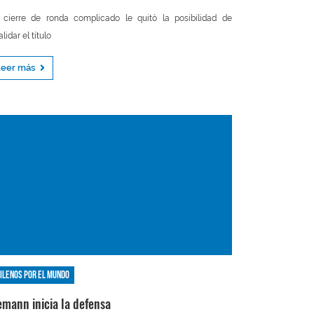
cierre de ronda complicado le quitó la posibilidad de
alidar el título
Leer más
ilenos por el mundo
emann inicia la defensa