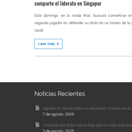
comparte el liderato en Singapur
Este domingo, en la ronda final, buscará convertirse e
segundo jugador en defender su título en un torneo de la 
saudí
Leer más
Noticias Recientes
Agustín Errázruiz lideró la actuación chilena en 
7 de agosto, 2026
Cristóbal del Solar cierra bajo par en Utah tras ex
3 de agosto, 2026