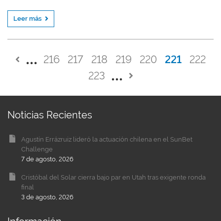
Leer más
216
217
218
219
220
221
222
223
Noticias Recientes
Agustín Errázruiz lideró la actuación chilena en el SunBet
Challenge
7 de agosto, 2026
Cristóbal del Solar cierra bajo par en Utah tras exigente ronda
final
3 de agosto, 2026