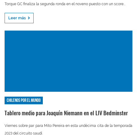
Torque GC finaliza la segunda ronda en el noveno puesto con un score...
Leer más
Chilenos por el mundo
Tablero medio para Joaquín Niemann en el LIV Bedminster
Viernes sobre par para Mito Pereira en esta undécima cita de la temporada
2023 del circuito saudí.