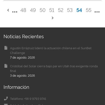
48
49
50
51
52
53
54
55
Noticias Recientes
Agustín Errázruiz lideró la actuación chilena en el SunBet
Challenge
7 de agosto, 2026
Cristóbal del Solar cierra bajo par en Utah tras exigente ronda
final
3 de agosto, 2026
Información
Teléfono: +56 9 9793 9741