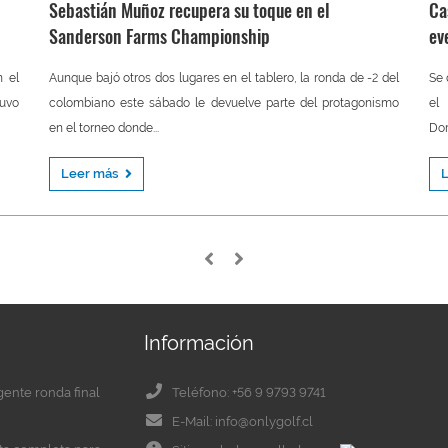
Sebastián Muñoz recupera su toque en el
Ca
Sanderson Farms Championship
ev
 el
Aunque bajó otros dos lugares en el tablero, la ronda de -2 del
Se 
tuvo
colombiano este sábado le devuelve parte del protagonismo
el
en el torneo donde...
Do
Leer más
Información
igente ronda final
Teléfono: +56 9 9793 9741
E-Mail: info@onlygolf.cl