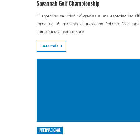
Savannah Golf Championship
El argentino se ubicó 12° gracias a una espectacular úl
ronda de -6, mientras el mexicano Roberto Díaz tamb
completó una gran semana.
Leer más
Internacional