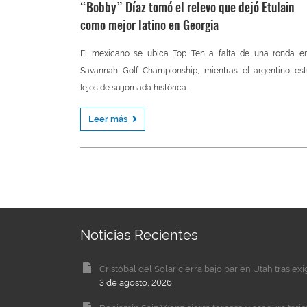
“Bobby” Díaz tomó el relevo que dejó Etulain
como mejor latino en Georgia
El mexicano se ubica Top Ten a falta de una ronda en
Savannah Golf Championship, mientras el argentino es
lejos de su jornada histórica...
Leer más
Noticias Recientes
Cristóbal del Solar cierra bajo par en Utah tras ex
3 de agosto, 2026