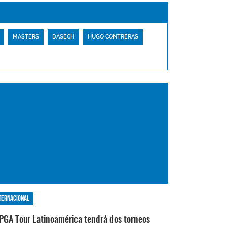
MASTERS
DASECH
HUGO CONTRERAS
ternacional
 PGA Tour Latinoamérica tendrá dos torneos