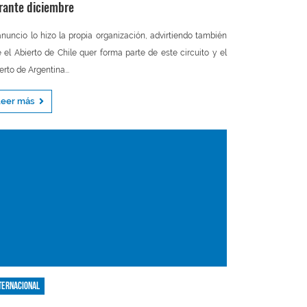
rante diciembre
anuncio lo hizo la propia organización, advirtiendo también
 el Abierto de Chile quer forma parte de este circuito y el
erto de Argentina...
Leer más
ternacional