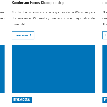
Sanderson Farms Championship
du
tima
El colombiano terminó con una gran ronda de 66 golpes para
El 
ién
ubicarse en el 23° puesto y quedar como el mejor latino del
que
torneo del...
Abi
Leer más
Internacional
In