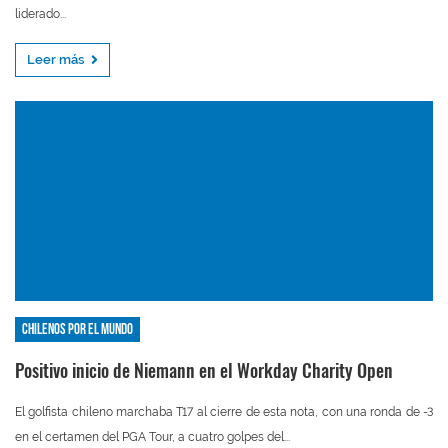
liderado...
Leer más
Chilenos por el mundo
Positivo inicio de Niemann en el Workday Charity Open
El golfista chileno marchaba T17 al cierre de esta nota, con una ronda de -3
en el certamen del PGA Tour, a cuatro golpes del...