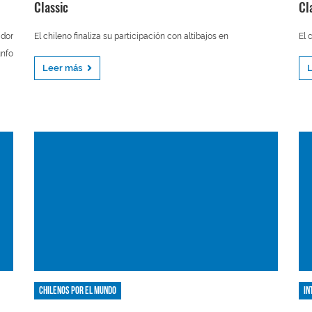
Classic
Cl
ador
El chileno finaliza su participación con altibajos en
El 
unfo
Leer más
Chilenos por el mundo
In