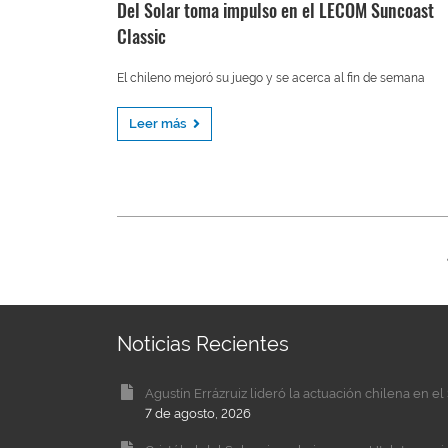
Del Solar toma impulso en el LECOM Suncoast
Classic
El chileno mejoró su juego y se acerca al fin de semana
Leer más
Noticias Recientes
Agustín Errázruiz lideró la actuación chilena en 
7 de agosto, 2026