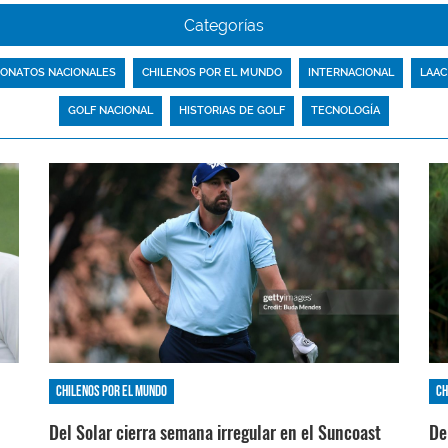
Categorías
ONATOS NACIONALES
CHILENOS POR EL MUNDO
INTERNACIONAL
LAAC
GOLF NACIONAL
HISTORIAS DE GOLF
TECNOLOGÍA
Chilenos por el mundo
Ch
Del Solar cierra semana irregular en el Suncoast
De