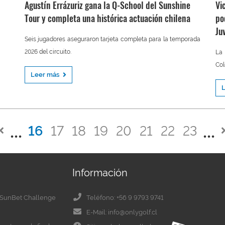
Agustín Errázuriz gana la Q-School del Sunshine
Vi
Tour y completa una histórica actuación chilena
po
Ju
Seis jugadores aseguraron tarjeta completa para la temporada
2026 del circuito.
La 
Col
Leer más
16
17
18
19
20
21
22
23
Información
el SunBet Challenge
Teléfono: +56 9 9793 9741
E-Mail: info@onlygolf.cl