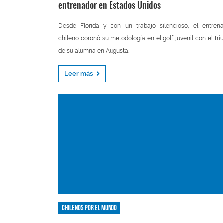
entrenador en Estados Unidos
Desde Florida y con un trabajo silencioso, el entren
chileno coronó su metodología en el golf juvenil con el tri
de su alumna en Augusta.
Leer más
Chilenos por el mundo