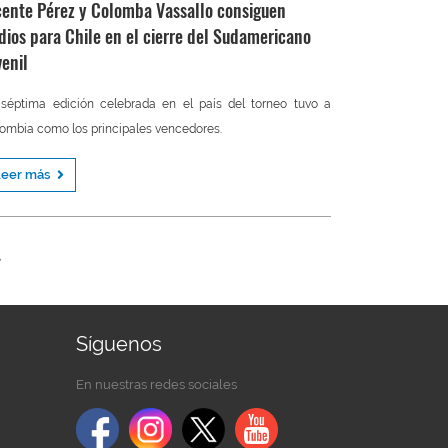
cente Pérez y Colomba Vassallo consiguen
dios para Chile en el cierre del Sudamericano
venil
séptima edición celebrada en el país del torneo tuvo a
ombia como los principales vencedores.
Leer más
Síguenos
En nuestras redes sociales