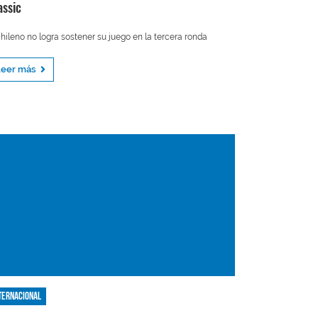
assic
chileno no logra sostener su juego en la tercera ronda
Leer más
ternacional