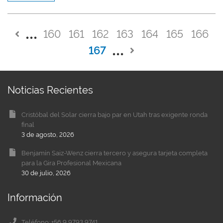
160
161
162
163
164
165
166
167
Noticias Recientes
Cristóbal del Solar cierra bajo par en Utah tras exigente ronda
final
3 de agosto, 2026
Benjamín Saiz-Wenz cierra tercero y asegura tarjeta completa
para la Gira Profesional Mexicana
30 de julio, 2026
Información
Teléfono: +56 9 9793 9741