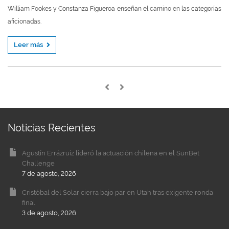
William Fookes y Constanza Figueroa enseñan el camino en las categorías
aficionadas.
Leer más
Noticias Recientes
Agustín Errázruiz lideró la actuación chilena en el SunBet
Challenge
7 de agosto, 2026
Cristóbal del Solar cierra bajo par en Utah tras exigente ronda
final
3 de agosto, 2026