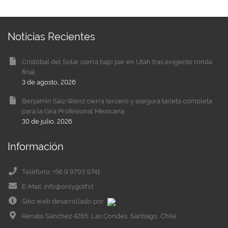
Noticias Recientes
Cristóbal del Solar cierra bajo par en Utah tras exigente ronda
final
3 de agosto, 2026
Benjamín Saiz-Wenz cierra tercero y asegura tarjeta completa
para la Gira Profesional Mexicana
30 de julio, 2026
Información
Teléfono: +56 9 9793 9741
E-Mail: info@onlygolf.cl
Sitio web desarrollado por
Renato Sánchez 4265, Las Condes, Santiago, Chile