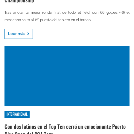
Championship
Tras anotar la mejor ronda final de todo el field, con 66 golpes (-6) el
mexicano saltó al 15° puesto del tablero en el torneo...
Leer más
Internacional
Con dos latinos en el Top Ten cerró un emocionante Puerto