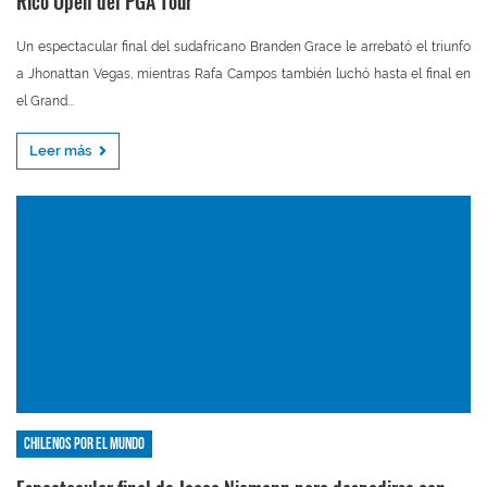
Rico Open del PGA Tour
Un espectacular final del sudafricano Branden Grace le arrebató el triunfo
a Jhonattan Vegas, mientras Rafa Campos también luchó hasta el final en
el Grand...
Leer más
Chilenos por el mundo