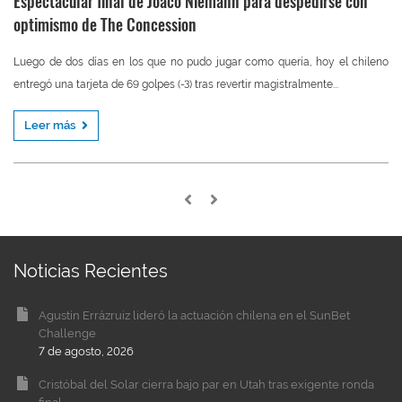
Espectacular final de Joaco Niemann para despedirse con
optimismo de The Concession
Luego de dos días en los que no pudo jugar como quería, hoy el chileno
entregó una tarjeta de 69 golpes (-3) tras revertir magistralmente...
Leer más
Noticias Recientes
Agustín Errázruiz lideró la actuación chilena en el SunBet
Challenge
7 de agosto, 2026
Cristóbal del Solar cierra bajo par en Utah tras exigente ronda