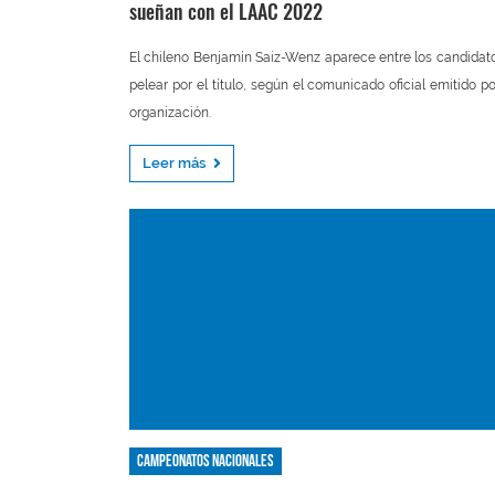
sueñan con el LAAC 2022
El chileno Benjamín Saiz-Wenz aparece entre los candidat
pelear por el título, según el comunicado oficial emitido po
organización.
Leer más
Campeonatos nacionales