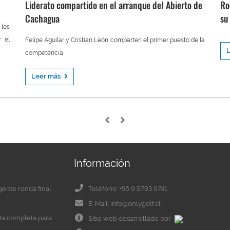
Liderato compartido en el arranque del Abierto de
Ro
Cachagua
su
 los
r el
Felipe Aguilar y Cristián León comparten el primer puesto de la
competencia
Leer más
Información
igente ronda final
Teléfono: +56 9 9793 9741
E-Mail: info@onlygolf.cl
eta completa para
Sitio web desarrollado por