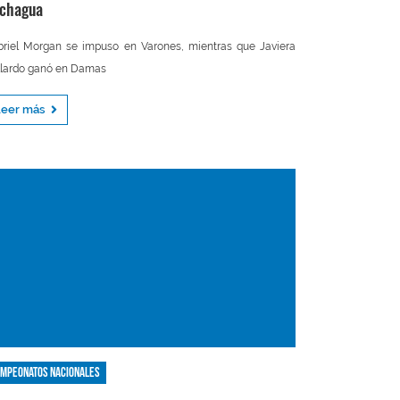
chagua
riel Morgan se impuso en Varones, mientras que Javiera
lardo ganó en Damas
Leer más
mpeonatos nacionales