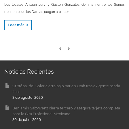
Los locales Antuan Jury y Gastón González dominan entre los Senior,
mientras que las Damas juegan a placer
Leer más
Noticias Recientes
Cristóbal del Solar cierra bajo par en Utah tras exigente ronda
final
3 de agosto, 2026
Benjamín Saiz-Wenz cierra tercero y asegura tarjeta completa
para la Gira Profesional Mexicana
30 de julio, 2026