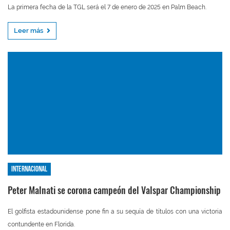
La primera fecha de la TGL será el 7 de enero de 2025 en Palm Beach.
Leer más
Internacional
Peter Malnati se corona campeón del Valspar Championship
El golfista estadounidense pone fin a su sequía de títulos con una victoria
contundente en Florida.