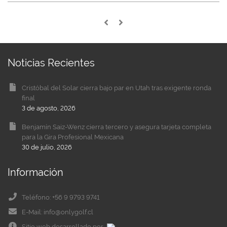
Noticias Recientes
Cristóbal del Solar cierra bajo par en Utah tras exigente ronda
final
3 de agosto, 2026
Benjamín Saiz-Wenz cierra tercero y asegura tarjeta completa
para la Gira Profesional Mexicana
30 de julio, 2026
Información
Teléfono: +56 9 9793 9741
E-Mail: info@onlygolf.cl
Sitio web desarrollado por