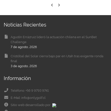
Noticias Recientes
Agustín Errázruiz lideró la actuación chilena en el SunBet
Challenge
7 de agosto, 2026
Cristóbal del Solar cierra bajo par en Utah tras exigente ronda
final
3 de agosto, 2026
Información
Teléfono: +56 9 9793 9741
E-Mail: info@onlygolf.cl
Sitio web desarrollado por