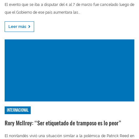
El evento que se iba a disputar del 4 al 7 de marzo fue cancelado luego de
que el Gobierno de ese país aumentara las...
Leer más
Internacional
Rory McIlroy: “Ser etiquetado de tramposo es lo peor”
El norirlandés vivió una situación similar a la polémica de Patrick Reed en