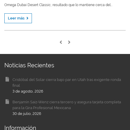
Omega Dubai Desert Classic, resultado que lo mantiene cerca del...
Leer más
Noticias Recientes
Cristóbal del Solar cierra bajo par en Utah tras exigente ronda
final
3 de agosto, 2026
Benjamín Saiz-Wenz cierra tercero y asegura tarjeta completa
para la Gira Profesional Mexicana
30 de julio, 2026
Información