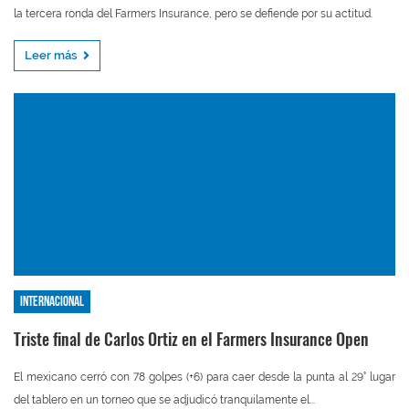
la tercera ronda del Farmers Insurance, pero se defiende por su actitud.
Leer más
Internacional
Triste final de Carlos Ortiz en el Farmers Insurance Open
El mexicano cerró con 78 golpes (+6) para caer desde la punta al 29° lugar
del tablero en un torneo que se adjudicó tranquilamente el...