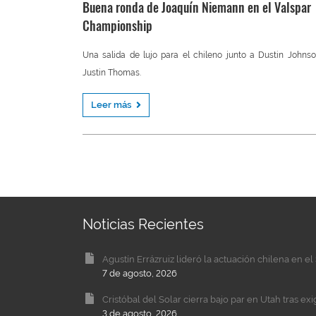
Buena ronda de Joaquín Niemann en el Valspar
Championship
Una salida de lujo para el chileno junto a Dustin Johns
Justin Thomas.
Leer más
Noticias Recientes
Agustín Errázruiz lideró la actuación chilena en 
7 de agosto, 2026
Cristóbal del Solar cierra bajo par en Utah tras ex
3 de agosto, 2026