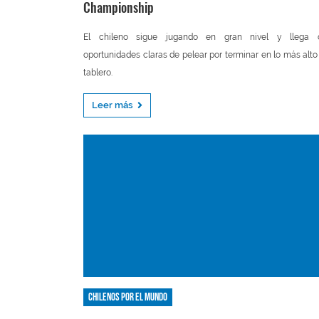
Championship
El chileno sigue jugando en gran nivel y llega 
oportunidades claras de pelear por terminar en lo más alto
tablero.
Leer más
Chilenos por el mundo