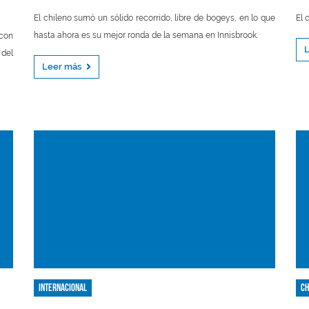
El chileno sumó un sólido recorrido, libre de bogeys, en lo que
El 
hasta ahora es su mejor ronda de la semana en Innisbrook.
con
 del
Leer más
Internacional
Ch