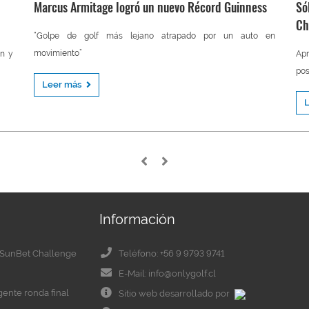
Marcus Armitage logró un nuevo Récord Guinness
Só
Ch
“Golpe de golf más lejano atrapado por un auto en
movimiento”
on y
Ap
pos
Leer más
Información
el SunBet Challenge
Teléfono: +56 9 9793 9741
E-Mail: info@onlygolf.cl
igente ronda final
Sitio web desarrollado por