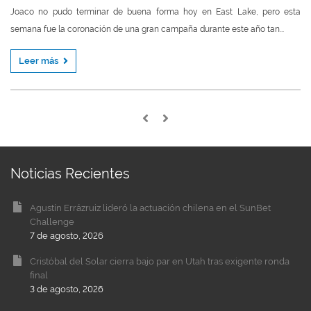
Joaco no pudo terminar de buena forma hoy en East Lake, pero esta
semana fue la coronación de una gran campaña durante este año tan...
Leer más
Noticias Recientes
Agustín Errázruiz lideró la actuación chilena en el SunBet
Challenge
7 de agosto, 2026
Cristóbal del Solar cierra bajo par en Utah tras exigente ronda
final
3 de agosto, 2026