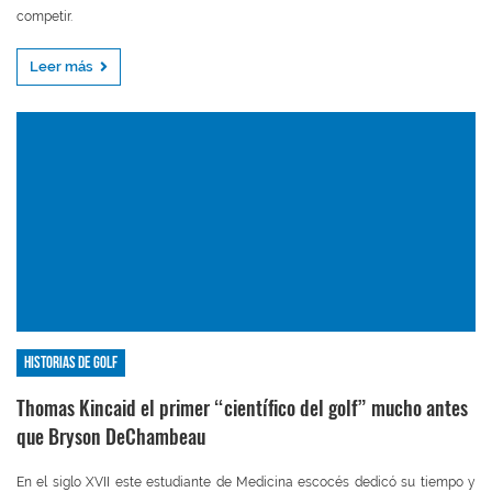
competir.
Leer más
Historias de golf
Thomas Kincaid el primer “científico del golf” mucho antes
que Bryson DeChambeau
En el siglo XVII este estudiante de Medicina escocés dedicó su tiempo y