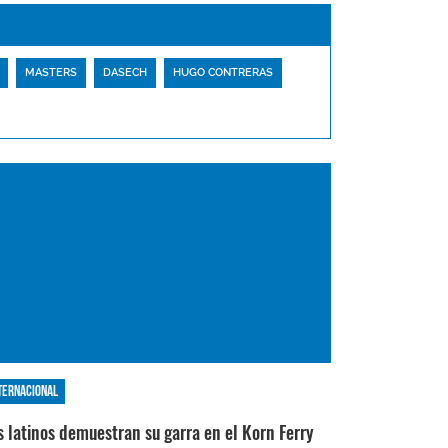
MASTERS
DASECH
HUGO CONTRERAS
ternacional
s latinos demuestran su garra en el Korn Ferry