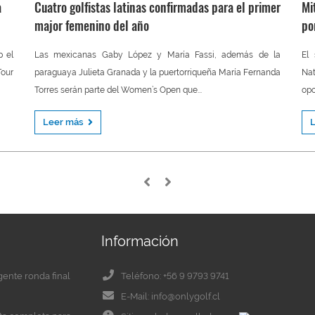
a
Cuatro golfistas latinas confirmadas para el primer
Mi
major femenino del año
po
p el
Las mexicanas Gaby López y María Fassi, además de la
El 
our
paraguaya Julieta Granada y la puertorriqueña María Fernanda
Nat
Torres serán parte del Women’s Open que...
opo
Leer más
Información
igente ronda final
Teléfono: +56 9 9793 9741
E-Mail: info@onlygolf.cl