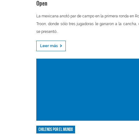
Open
La mexicana anotó par de campo en la primera ronda en R
Troon, donde sólo tres jugadoras le ganaron a la cancha,
se presentó...
Leer más
Chilenos por el mundo