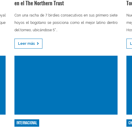
en el The Northern Trust
To
oyal
Con una racha de 7 birdies consecutivos en sus primero siete
Nue
 que
hoyos el bogotano se posiciona como el mejor latino dentro
mej
del torneo, ubicándose 5°...
Hos
Leer más
Internacional
Ch