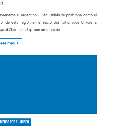
ur
vamente el argentino Julián Etulain se posiciona como el
or de esta región en el inicio del Nationwide Children's
pital Championship, con un score de...
Leer más
ilenos por el mundo