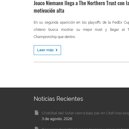
Joaco Niemann llega a The Northern Trust con l
motivación alta
En su segunda aparición en los playoffs de la FedEx Cu
chileno busca mostrar su mejor nivel y llegar al T
Championship que dentro...
Leer más
Noticias Recientes
Cristóbal del Solar cierra bajo par en Utah tras ex
3 de agosto, 2026