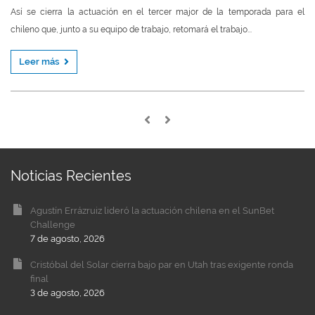
Así se cierra la actuación en el tercer major de la temporada para el
chileno que, junto a su equipo de trabajo, retomará el trabajo...
Leer más
Noticias Recientes
Agustín Errázruiz lideró la actuación chilena en el SunBet
Challenge
7 de agosto, 2026
Cristóbal del Solar cierra bajo par en Utah tras exigente ronda
final
3 de agosto, 2026